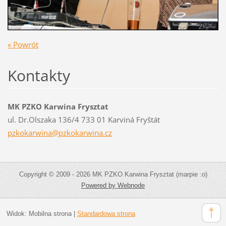
« Powrót
Kontakty
MK PZKO Karwina Frysztat
ul. Dr.Olszaka 136/4 733 01 Karviná Fryštát
pzkokarw
ina@pzko
karwina.
cz
Copyright © 2009 - 2026 MK PZKO Karwina Frysztat (marpie :o)
Powered by Webnode
Widok:
Mobilna strona
|
Standardowa strona