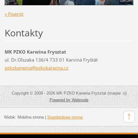
« Powrót
Kontakty
MK PZKO Karwina Frysztat
ul. Dr.Olszaka 136/4 733 01 Karviná Fryštát
pzkokarw
ina@pzko
karwina.
cz
Copyright © 2009 - 2026 MK PZKO Karwina Frysztat (marpie :o)
Powered by Webnode
Widok:
Mobilna strona
|
Standardowa strona