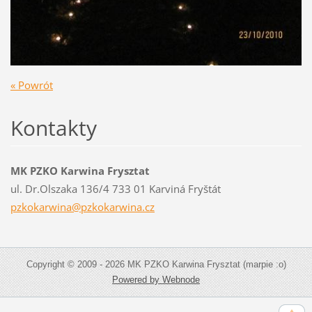
« Powrót
Kontakty
MK PZKO Karwina Frysztat
ul. Dr.Olszaka 136/4 733 01 Karviná Fryštát
pzkokarw
ina@pzko
karwina.
cz
Copyright © 2009 - 2026 MK PZKO Karwina Frysztat (marpie :o)
Powered by Webnode