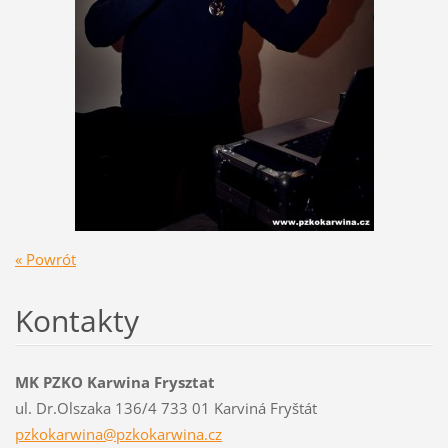
« Powrót
Kontakty
MK PZKO Karwina Frysztat
ul. Dr.Olszaka 136/4 733 01 Karviná Fryštát
pzkokarw
ina@pzko
karwina.
cz