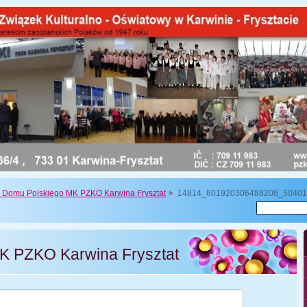
a Domu Polskiego MK PZKO Karwina Frysztat
14814_801920306488208_50401
K PZKO Karwina Frysztat