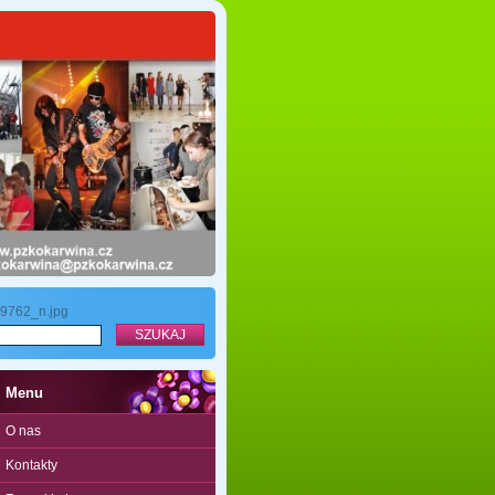
9762_n.jpg
Menu
O nas
Kontakty