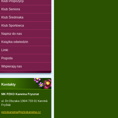
Klub Propozycji
Klub Seniora
Klub Średniaka
Klub Sportowca
Napisz do nas
Książka odwiedzin
Linki
Pogoda
Wspierają nas
Kontakty
MK PZKO Karwina Frysztat
ul. Dr.Olszaka 136/4 733 01 Karviná
Fryštát
pzkokarw
ina@pzko
karwina.
cz