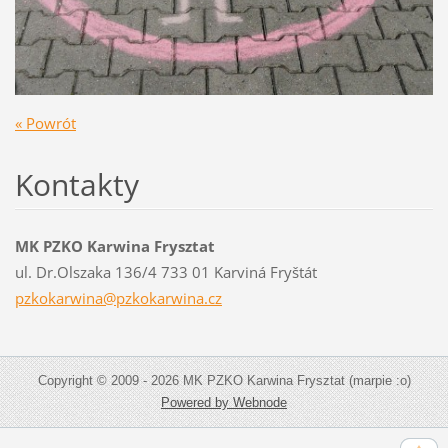
« Powrót
Kontakty
MK PZKO Karwina Frysztat
ul. Dr.Olszaka 136/4 733 01 Karviná Fryštát
pzkokarw
ina@pzko
karwina.
cz
Copyright © 2009 - 2026 MK PZKO Karwina Frysztat (marpie :o)
Powered by Webnode