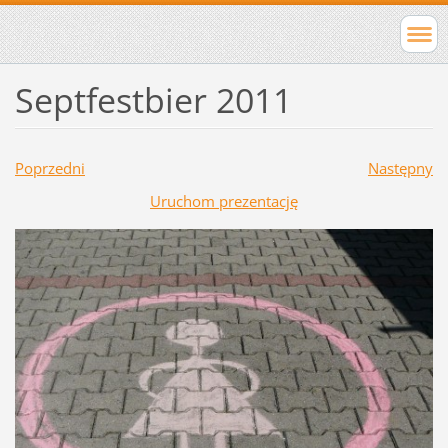
Septfestbier 2011
Poprzedni
Następny
Uruchom prezentację