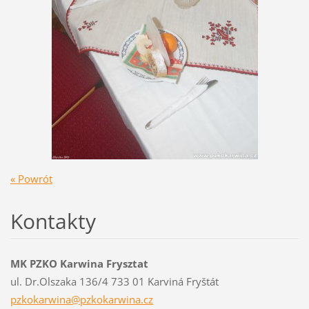
« Powrót
Kontakty
MK PZKO Karwina Frysztat
ul. Dr.Olszaka 136/4 733 01 Karviná Fryštát
pzkokarw
ina@pzko
karwina.
cz