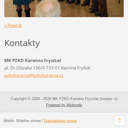
« Powrót
Kontakty
MK PZKO Karwina Frysztat
ul. Dr.Olszaka 136/4 733 01 Karviná Fryštát
pzkokarw
ina@pzko
karwina.
cz
Copyright © 2009 - 2026 MK PZKO Karwina Frysztat (marpie :o)
Powered by Webnode
Widok:
Mobilna strona
|
Standardowa strona