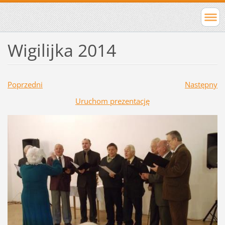
Wigilijka 2014
Poprzedni
Następny
Uruchom prezentację