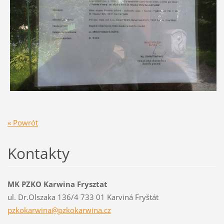
« Powrót
Kontakty
MK PZKO Karwina Frysztat
ul. Dr.Olszaka 136/4 733 01 Karviná Fryštát
pzkokarw
ina@pzko
karwina.
cz