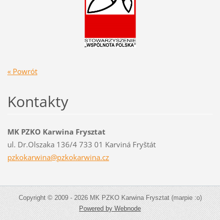
« Powrót
Kontakty
MK PZKO Karwina Frysztat
ul. Dr.Olszaka 136/4 733 01 Karviná Fryštát
pzkokarw
ina@pzko
karwina.
cz
Copyright © 2009 - 2026 MK PZKO Karwina Frysztat (marpie :o)
Powered by Webnode