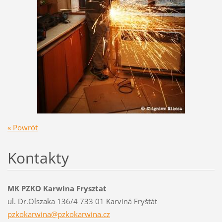
« Powrót
Kontakty
MK PZKO Karwina Frysztat
ul. Dr.Olszaka 136/4 733 01 Karviná Fryštát
pzkokarw
ina@pzko
karwina.
cz