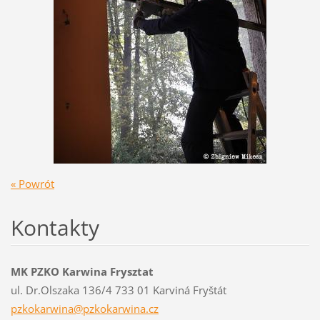
« Powrót
Kontakty
MK PZKO Karwina Frysztat
ul. Dr.Olszaka 136/4 733 01 Karviná Fryštát
pzkokarw
ina@pzko
karwina.
cz