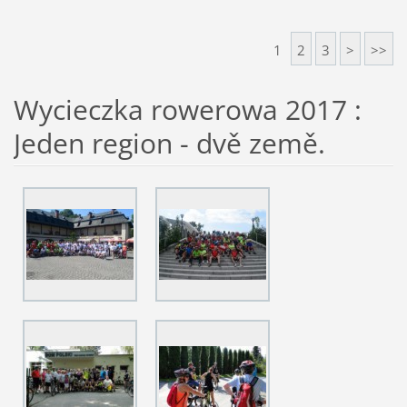
1
2
3
>
>>
Wycieczka rowerowa 2017 :
Jeden region - dvě země.