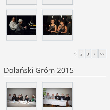
1
2
3
>
>>
Dolański Gróm 2015