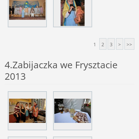
1
2
3
>
>>
4.Zabijaczka we Frysztacie
2013