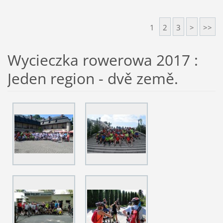
1
2
3
>
>>
Wycieczka rowerowa 2017 :
Jeden region - dvě země.