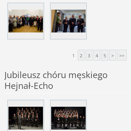
1
2
3
4
5
>
>>
Jubileusz chóru męskiego
Hejnał-Echo