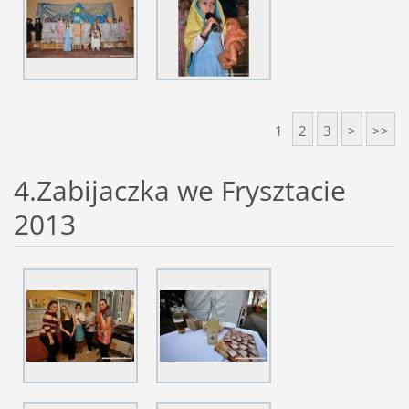
1
2
3
>
>>
4.Zabijaczka we Frysztacie
2013