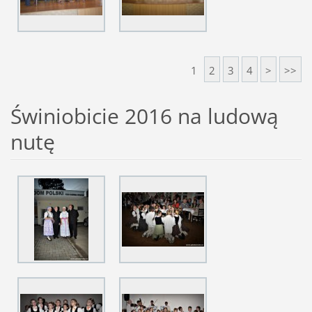
1
2
3
4
>
>>
Świniobicie 2016 na ludową
nutę