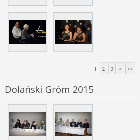
1
2
3
>
>>
Dolański Gróm 2015