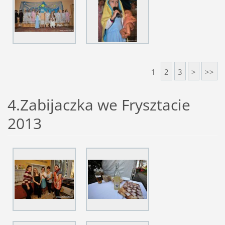
1
2
3
>
>>
4.Zabijaczka we Frysztacie
2013