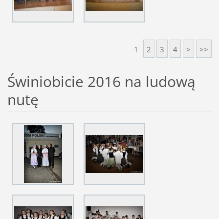
1
2
3
4
>
>>
Świniobicie 2016 na ludową
nutę