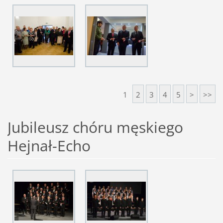
1
2
3
4
5
>
>>
Jubileusz chóru męskiego
Hejnał-Echo