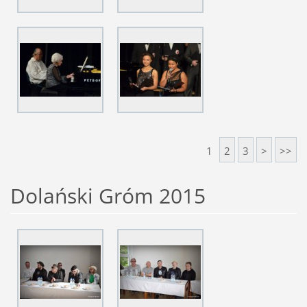
1
2
3
>
>>
Dolański Gróm 2015