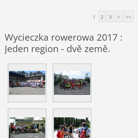
1
2
3
>
>>
Wycieczka rowerowa 2017 :
Jeden region - dvě země.