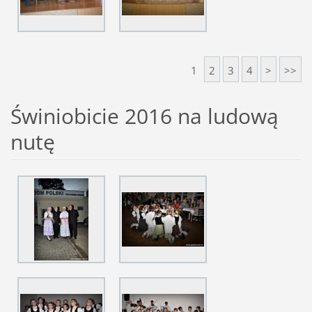
1
2
3
4
>
>>
Świniobicie 2016 na ludową
nutę