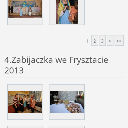
1
2
3
>
>>
4.Zabijaczka we Frysztacie
2013