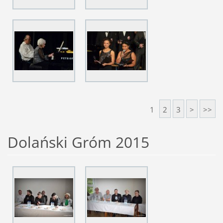
1
2
3
>
>>
Dolański Gróm 2015