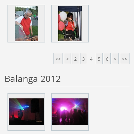
<<
<
2
3
4
5
6
>
>>
Balanga 2012