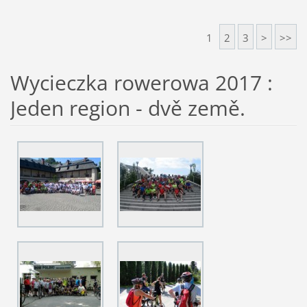
1
2
3
>
>>
Wycieczka rowerowa 2017 :
Jeden region - dvě země.