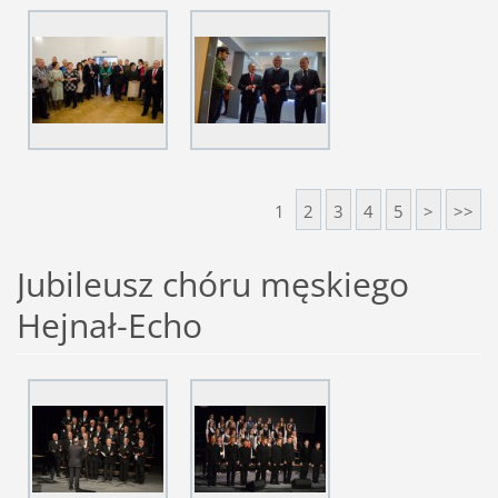
1
2
3
4
5
>
>>
Jubileusz chóru męskiego
Hejnał-Echo