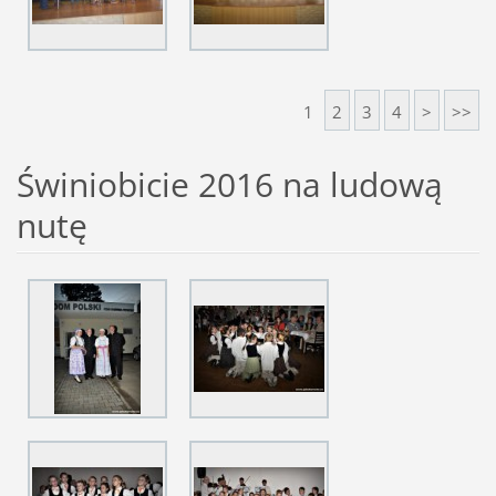
1
2
3
4
>
>>
Świniobicie 2016 na ludową
nutę