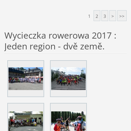
1
2
3
>
>>
Wycieczka rowerowa 2017 :
Jeden region - dvě země.