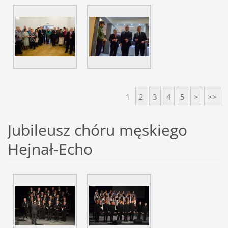
1
2
3
4
5
>
>>
Jubileusz chóru męskiego
Hejnał-Echo