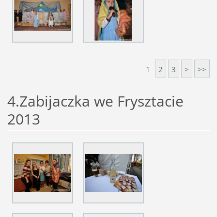
1
2
3
>
>>
4.Zabijaczka we Frysztacie
2013