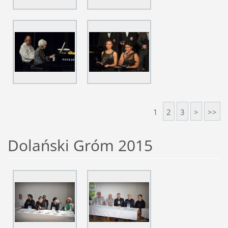
1
2
3
>
>>
Dolański Gróm 2015