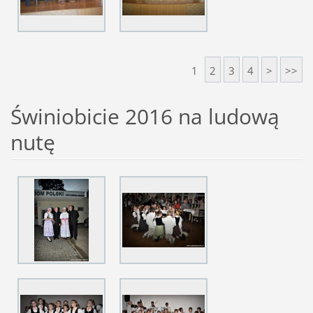
1
2
3
4
>
>>
Świniobicie 2016 na ludową
nutę