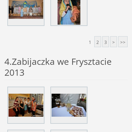
1
2
3
>
>>
4.Zabijaczka we Frysztacie
2013