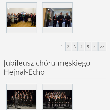
1
2
3
4
5
>
>>
Jubileusz chóru męskiego
Hejnał-Echo