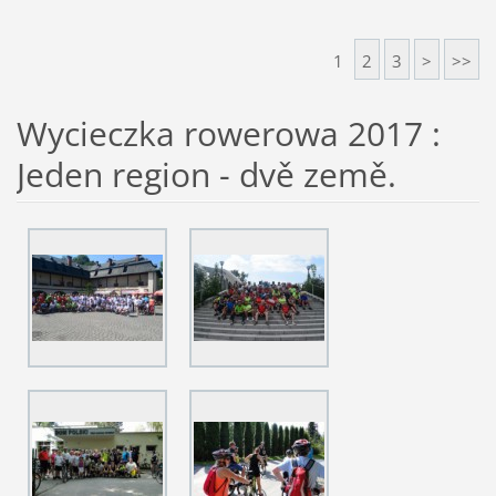
1
2
3
>
>>
Wycieczka rowerowa 2017 :
Jeden region - dvě země.