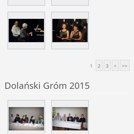
1
2
3
>
>>
Dolański Gróm 2015