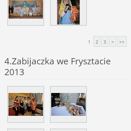
1
2
3
>
>>
4.Zabijaczka we Frysztacie
2013