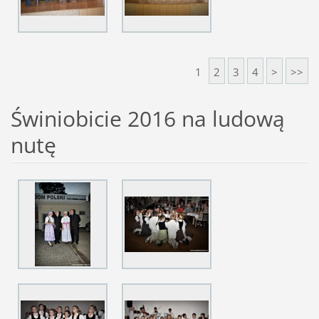
1
2
3
4
>
>>
Świniobicie 2016 na ludową
nutę