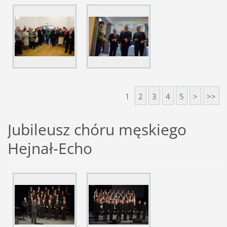
1
2
3
4
5
>
>>
Jubileusz chóru męskiego
Hejnał-Echo