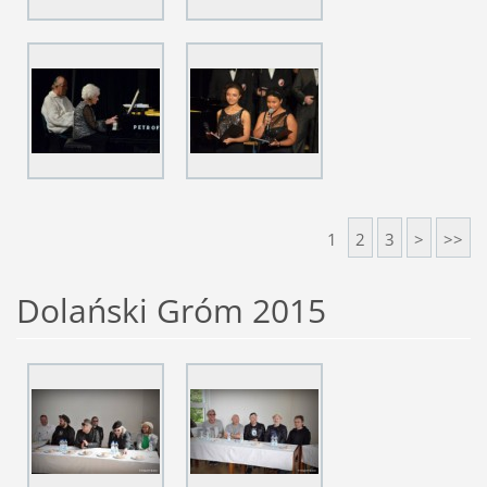
1
2
3
>
>>
Dolański Gróm 2015