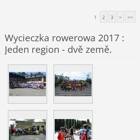
1
2
3
>
>>
Wycieczka rowerowa 2017 :
Jeden region - dvě země.