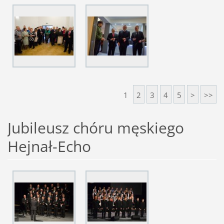
1
2
3
4
5
>
>>
Jubileusz chóru męskiego
Hejnał-Echo