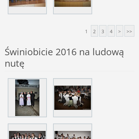
1
2
3
4
>
>>
Świniobicie 2016 na ludową
nutę