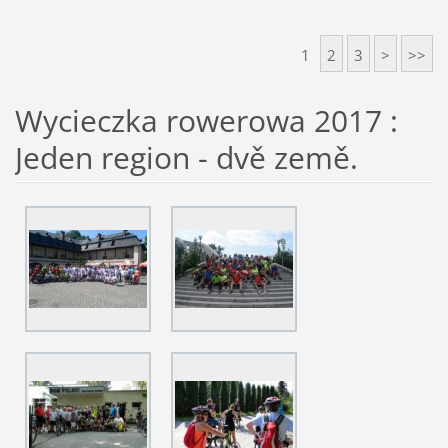
1
2
3
>
>>
Wycieczka rowerowa 2017 :
Jeden region - dvě země.