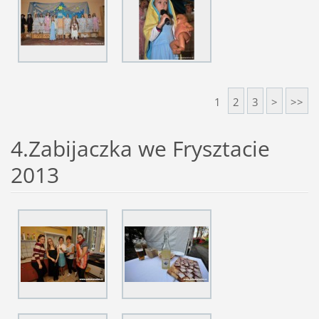
1
2
3
>
>>
4.Zabijaczka we Frysztacie
2013